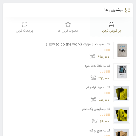
بیشترین ها
پر فروش ترین
محبوب ترین ها
پر بحث ترین
کتاب نجات از هزارتو (How to do the work)
امتیاز
4.11
از 5
۴۵۰,۰۰۰
کتاب ملاقات با خود
امتیاز
3.50
از 5
۳۱۹,۰۰۰
کتاب مهد فراموشی
امتیاز
5.00
از 5
۵۵,۰۰۰
کتاب دایره‌ی یک صفر
امتیاز
5.00
از 5
۶۶,۰۰۰
کتاب هیچ و گاه