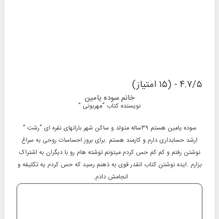
۴.۷/۵ - (۱۵ امتیاز)
خانم سوده یامین
نویسنده کتاب “مهربونی “
سوده یامین هستم ۳۹ساله متولد و ساکن شهر بارانهای نقره ای “رشت ”
ارشد حسابداری دارم و کارمند هستم .برای بروز احساسات روحی به سراغ
نوشتن رفتم و کم کم حس کردم میتونم توشته هام رو با دیگران به اشتراک
بزارم .ایده نوشتن کتاب انقدر قوی به ذهنم رسید که حس کردم یه تکلیفه و
انجامش دادم.