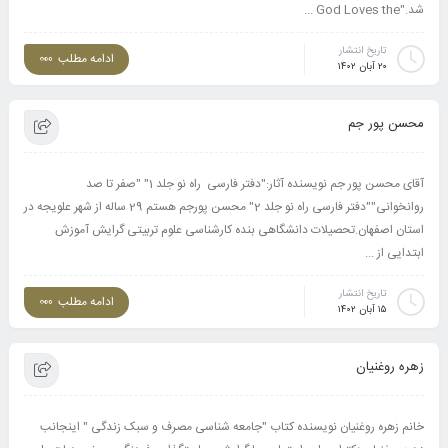
شد."God Loves the ...
تاریخ انتشار
ادامه مطلب
۲۰ آبان ۱۴۰۲
محسن پور جم
آقای محسن پور جم نویسنده آثار:"دفتر فارسی راه نو جلد 1" "صفر تا صد
روانخوانی""دفتر فارسی راه نو جلد 2" محسن پورجم هستم 29 ساله از شهر علویجه در
استان اصفهان.تحصیلات دانشگاهی بنده کارشناسی علوم تربیتی گرایش آموزش
ابتدایی از ...
تاریخ انتشار
ادامه مطلب
۱۵ آبان ۱۴۰۲
زهره روغنیان
خانم زهره روغنیان نویسنده کتاب "جامعه شناسی مصرف و سبک زندگی " اینجانب