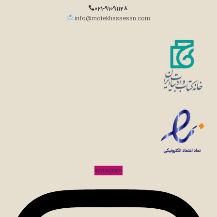
021-91091128
info@motekhassesan.com
Instagram