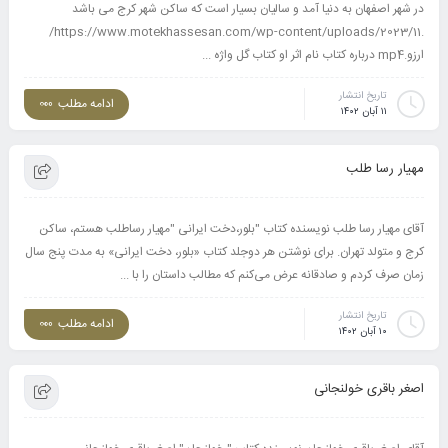
در شهر اصفهان به دنیا آمد و سالیان بسیار است که ساکن شهر کرج می باشد
.https://www.motekhassesan.com/wp-content/uploads/2023/11/
ارزو.mp4 درباره کتاب نام اثر او کتاب گل واژه ...
تاریخ انتشار
ادامه مطلب
۱۱ آبان ۱۴۰۲
مهیار رسا طلب
آقای مهیار رسا طلب نویسنده کتاب "بلور،دخت ایرانی "مهیار رساطلب هستم، ساکن
کرج و متولد تهران. برای نوشتن هر دوجلد کتاب «بلور، دخت ایرانی» به مدت پنج سال
زمان صرف کردم و صادقانه عرض می‌کنم که مطالب داستان را با ...
تاریخ انتشار
ادامه مطلب
۱۰ آبان ۱۴۰۲
اصغر باقری خولنجانی