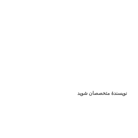
نویسندهٔ متخصصان شوید