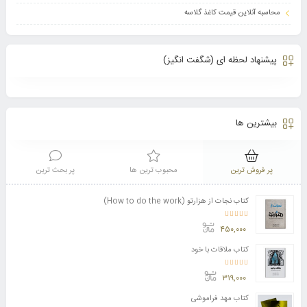
محاسبه آنلاین قیمت کاغذ گلاسه
پیشنهاد لحظه ای (شگفت انگیز)
بیشترین ها
پر فروش ترین
محبوب ترین ها
پر بحث ترین
کتاب نجات از هزارتو (How to do the work)
امتیاز
4.11
از 5
۴۵۰,۰۰۰
کتاب ملاقات با خود
امتیاز
3.50
از 5
۳۱۹,۰۰۰
کتاب مهد فراموشی