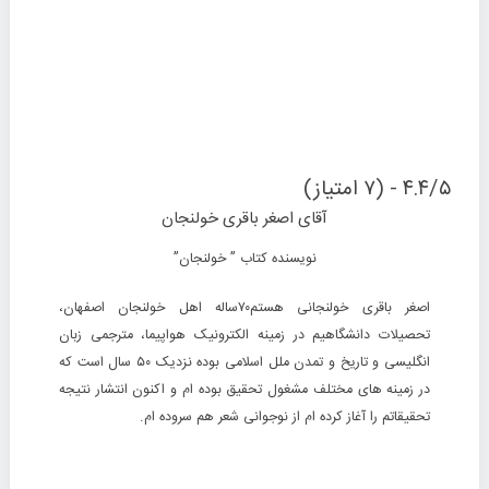
۴.۴/۵ - (۷ امتیاز)
آقای اصغر باقری خولنجان
نویسنده کتاب ” خولنجان”
اصغر باقری خولنجانی هستم۷۰ساله اهل خولنجان اصفهان،
تحصیلات دانشگاهیم در زمینه الکترونیک هواپیما، مترجمی زبان
انگلیسی و تاریخ و تمدن ملل اسلامی بوده نزدیک ۵۰ سال است که
در زمینه های مختلف مشغول تحقیق بوده ام و اکنون انتشار نتیجه
تحقیقاتم را آغاز کرده ام از نوجوانی شعر هم سروده ام.