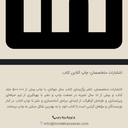
انتشارات متخصصان؛ چاپ آنلاین کتاب
انتشارات متخصصان، ناشر برگزیده‌ی کتاب سال جوانان، با چاپ بیش از 500.000 جلد
کتاب و بیش از 12 سال تجربه در صنعت چاپ و نشر، با بهره‌گیری از تیم حرفه‌ای
ویراستاران و طراحان گرافیک، از ابتدای مراحل آماده‌سازی و نشر تا چاپ کتاب در کنار
نویسندگان و مؤلفان گرامی است تا کتاب خود را به بهترین شکل ممکن به چاپ برسانند.
021-91091128
info@motekhassesan.com