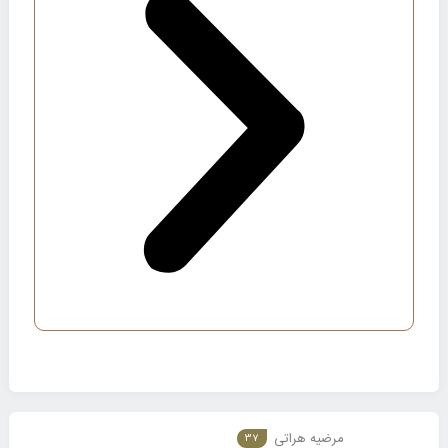
مرضیه هراتی
37