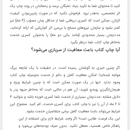
کنید تا محتوای شما به تأیید بنیاد نخبگان برسد و زحماتتان در روند چاپ یک
اثر تخصصی، به‌هدر نرود. فراموش نکنید که در صورت پایین‌بودن کیفیت
اثرتان، ممکن است که کسری دریافتی شما از حداقل زمان مصوّب (۴ ماه) نیز
کمتر بشود و سازمان نیروهای مسلح با بررسی اثر کم‌ارزشی که ارائه کرده‌اید،
مدت‌زمان بسیار محدودی (مانند یکی دو ماه) را به‌عنوان کسری خدمت
به‌خاطر چاپ کتاب شما درنظر بگیرد.
آیا چاپ کتاب باعث معافیت از سربازی می‌شود؟
اگر چنین خبری به گوشتان رسیده است، در حقیقت با یک شایعه بزرگ
مواجه شده‌اید! امکان معافیت کامل و دائم از خدمت به‌وسیله چاپ کتاب
وجود ندارد. تنها در یک صورت ممکن است که با چنین شرایط ویژه و
هیجان‌انگیزی روبه‌رو شوید؛ آن هم در حالتی است که به‌خاطر جبهه پدر یا
دلایل مشابه، مدت‌زمان بسیاری از خدمت شما کسری خورده باشد و بتوانید ۴
تا ۶ ماه از آن را نیز با چاپ کتاب برای کسری خدمت، کم کنید. مجموع این
شرایط می‌تواند باعث معافیت کامل برخی متقاضیان خدمت بشود.
این یک فرصت طلایی است! اگر واجد شرایط لازم برای استفاده از این
راهکار خاص هستید، معطل نکنید. بدون صرف بودجه‌های بی‌مورد و