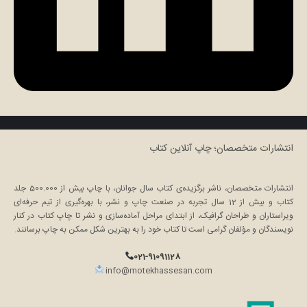
انتشارات متخصصان؛ چاپ آنلاین کتاب
انتشارات متخصصان، ناشر برگزیده‌ی کتاب سال جوانان، با چاپ بیش از 500.000 جلد
کتاب و بیش از 12 سال تجربه در صنعت چاپ و نشر، با بهره‌گیری از تیم حرفه‌ای
ویراستاران و طراحان گرافیک، از ابتدای مراحل آماده‌سازی و نشر تا چاپ کتاب در کنار
نویسندگان و مؤلفان گرامی است تا کتاب خود را به بهترین شکل ممکن به چاپ برسانند.
021-91091128
info@motekhassesan.com