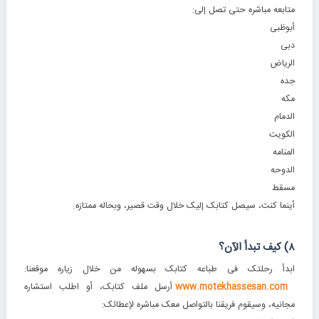
متابعه مباشره حتى تصل إلى:
أبوظبی
دبی
الریاض
جده
مکه
الدمام
الکویت
المنامه
الدوحه
مسقط
أینما کنت، سیصل کتابک إلیک خلال وقت قصیر، وبحاله ممتازه.
۸) کیف تبدأ الآن؟
ابدأ رحلتک فی طباعه کتابک بسهوله من خلال زیاره موقعنا:
www.motekhassesan.com
أرسل ملف کتابک، أو اطلب استشاره
مجانیه، وسیقوم فریقنا بالتواصل معک مباشره لإعطائک: