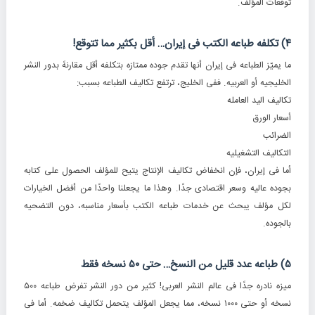
توقعات المؤلف.
۴) تکلفه طباعه الکتب فی إیران… أقل بکثیر مما تتوقع!
ما یمیّز الطباعه فی إیران أنها تقدم جوده ممتازه بتکلفه أقل مقارنهً بدور النشر
الخلیجیه أو العربیه. ففی الخلیج، ترتفع تکالیف الطباعه بسبب:
تکالیف الید العامله
أسعار الورق
الضرائب
التکالیف التشغیلیه
أما فی إیران، فإن انخفاض تکالیف الإنتاج یتیح للمؤلف الحصول على کتابه
بجوده عالیه وسعر اقتصادی جدًا. وهذا ما یجعلنا واحدًا من أفضل الخیارات
لکل مؤلف یبحث عن خدمات طباعه الکتب بأسعار مناسبه، دون التضحیه
بالجوده.
۵) طباعه عدد قلیل من النسخ… حتى ۵۰ نسخه فقط
میزه نادره جدًا فی عالم النشر العربی! کثیر من دور النشر تفرض طباعه ۵۰۰
نسخه أو حتى ۱۰۰۰ نسخه، مما یجعل المؤلف یتحمل تکالیف ضخمه. أما فی