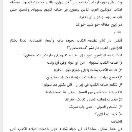
وهنا یأتی دور
دار نشر “متخصصان” فی إیران
، والتی أصبحت الوجهه المفضّله
لمئات المؤلفین العرب الذین یرغبون فی طباعه کتبهم بسهوله، وشحنها حتى
باب منازلهم، وبدون أی تعقید.
در این مقاله خواهید خواند:
أفضل دار نشر لطباعه الکتب بجوده عالیه وأسعار اقتصادیه: لماذا یختار
المؤلفون العرب دار نشر “متخصصان”؟
لماذا یتجه المؤلفون العرب إلى طباعه کتبهم فی دار نشر متخصصان؟
۱) طباعه الکتب بسهوله… من أی دوله وفی أی وقت
۲) طباعه الکتب وشحنها إلى جمیع دول الخلیج
۳) جمیع مراحل الطباعه تحت إشراف خبراء محترفین
۴) تکلفه طباعه الکتب فی إیران… أقل بکثیر مما تتوقع!
۵) طباعه عدد قلیل من النسخ… حتى ۵۰ نسخه فقط
۶) خدمات إضافیه تجعل کتابک احترافیًا
۷) الشحن الدولی… حتى باب منزلک
۸) کیف تبدأ الآن؟
الخلاصه
فی هذا المقال، سنأخذک فی جوله شامله حول خدمات طباعه الکتب التی