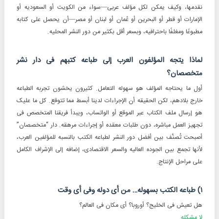
نقدمها، وکیف یمکن لکل مؤلف عربی—سواء من الکویت أو السعودیه أو
الإمارات أو قطر أو البحرین أو عُمان أو لبنان أو مصر—أن یحصل على کتابه
مطبوعًا ومغلفًا باحترافیه، وبسعر أقل بکثیر من دور النشر المحلیه.
لماذا یتجه المؤلفون العرب إلى طباعه کتبهم فی دار نشر
متخصصان؟
أول ما یحتاجه المؤلف هو
سهوله التعامل
. کثیرون یخشون تجربه الطباعه
خارج بلادهم، لکن الحقیقه أن الإجراءات لدینا أبسط مما تتوقع. کل ما علیک
هو إرسال ملف الکتاب عبر الموقع أو الواتساب، ویبدأ فریقنا المتخصص فی
تجهیز العمل مباشره، دون طلبات معقده أو إجراءات مرهقه. دار “متخصصان”
أصبحت تُصنَّف بین أفضل دور النشر لطباعه الکتب بالنسبه للمؤلفین العرب،
لأنها تجمع بین الجوده العالیه والسعر الاقتصادی، إضافه إلى الإشراف الکامل
على مراحل الإنتاج.
۱) طباعه الکتب بسهوله… من أی دوله وفی أی وقت
هل تعیش فی الخلیج؟ أوروبا؟ أی مکان فی العالم؟
لا مشکله.