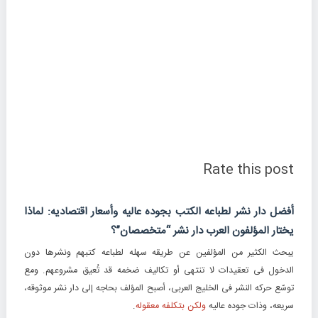
Rate this post
أفضل دار نشر لطباعه الکتب بجوده عالیه وأسعار اقتصادیه: لماذا
یختار المؤلفون العرب دار نشر “متخصصان”؟
یبحث الکثیر من المؤلفین عن طریقه سهله لطباعه کتبهم ونشرها دون
الدخول فی تعقیدات لا تنتهی أو تکالیف ضخمه قد تُعیق مشروعهم. ومع
توسّع حرکه النشر فی الخلیج العربی، أصبح المؤلف بحاجه إلى دار نشر موثوقه،
سریعه، وذات جوده عالیه
ولکن بتکلفه معقوله
.