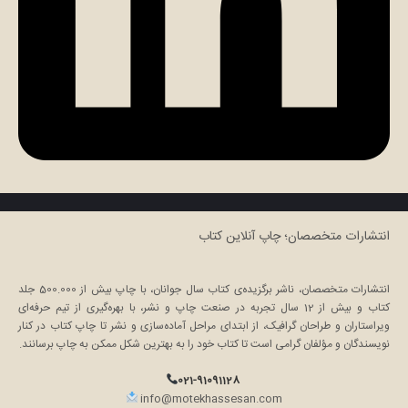
انتشارات متخصصان؛ چاپ آنلاین کتاب
انتشارات متخصصان، ناشر برگزیده‌ی کتاب سال جوانان، با چاپ بیش از 500.000 جلد
کتاب و بیش از 12 سال تجربه در صنعت چاپ و نشر، با بهره‌گیری از تیم حرفه‌ای
ویراستاران و طراحان گرافیک، از ابتدای مراحل آماده‌سازی و نشر تا چاپ کتاب در کنار
نویسندگان و مؤلفان گرامی است تا کتاب خود را به بهترین شکل ممکن به چاپ برسانند.
021-91091128
info@motekhassesan.com