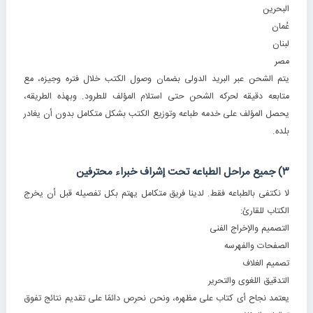
البحرین
عُمان
لبنان
مصر
یتم الشحن عبر البرید الدولی بضمان وصول الکتب خلال فتره وجیزه، مع
متابعه دقیقه لحرکه الشحن حتى استلام المؤلف للطرود. وبهذه الطریقه،
یحصل المؤلف على خدمه طباعه وتوزیع الکتب بشکل متکامل بدون أن یغادر
بلده.
۳) جمیع مراحل الطباعه تحت إشراف خبراء محترفین
لا نکتفی بالطباعه فقط. لدینا فریق متکامل یهتم بکل تفصیله قبل أن یخرج
الکتاب للقارئ:
التصمیم والإخراج الفنی
الصفحات والفهرسه
تصمیم الغلاف
التدقیق اللغوی والتحریر
یعتمد نجاح أی کتاب على مظهره، ونحن نحرص دائمًا على تقدیم نتائج تفوق