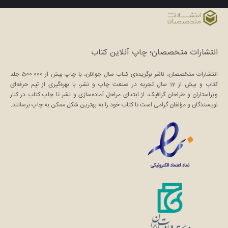
انتشارات متخصصان؛ چاپ آنلاین کتاب
انتشارات متخصصان، ناشر برگزیده‌ی کتاب سال جوانان، با چاپ بیش از 500.000 جلد
کتاب و بیش از 12 سال تجربه در صنعت چاپ و نشر، با بهره‌گیری از تیم حرفه‌ای
ویراستاران و طراحان گرافیک، از ابتدای مراحل آماده‌سازی و نشر تا چاپ کتاب در کنار
نویسندگان و مؤلفان گرامی است تا کتاب خود را به بهترین شکل ممکن به چاپ برسانند.