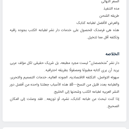
السعر النهائی
مده التنفیذ
طریقه الشحن
والعرض الأفضل لطباعه کتابک
هذه هی فرصتک للحصول على خدمات دار نشر لطباعه الکتب بجوده راقیه
وتکلفه أقل مما تتخیل.
الخلاصه
دار نشر “متخصصان” لیست مجرد مطبعه، بل شریک حقیقی لکل مؤلف عربی
یرید أن یرى کتابه مطبوعًا ومصقولًا بطریقه احترافیه.
سهوله التواصل، التکلفه الاقتصادیه، الجوده العالیه، خدمات التصمیم والتحریر،
والطباعه بعدد قلیل من النسخ—all هذه الأسباب جعلتنا واحده من أفضل دور
النشر العربیه لطباعه الکتب وشحنها إلى الخلیج.
إذا کنت تبحث عن طباعه کتابک، نشره، أو توزیعه… فقد وصلت إلى المکان
الصحیح.