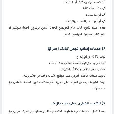
“متخصصان”، یمکنک أن تبدأ بـ:
۵۰ نسخه فقط
أو ۱۰۰ نسخه
أو أی عدد یناسب میزانیتک
هذه المیزه تفتح الباب أمام المؤلفین الجدد الذین یریدون اختبار سوقهم أو
نشر کتاب محدود للمهتمین فقط.
۶) خدمات إضافیه تجعل کتابک احترافیًا
توفیر ISBN ورقم إیداع
أخذ صوره احترافیه لنسخه الکتاب بعد الطباعه
إمکانیه نشر الکتاب ورقیًا أو إلکترونیًا
تجهیز ملفات جاهزه للعرض على مواقع الکتب والمتاجر الإلکترونیه
بهذه الطریقه، یحصل المؤلف على تجربه نشر متکامله دون الحاجه للتعامل مع
عده جهات.
۷) الشحن الدولی… حتى باب منزلک
بعد اکتمال الطباعه، نقوم بتغلیف الکتب بإحکام وإرسالها عبر البرید الدولی مع