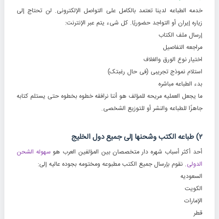
خدمه الطباعه لدینا تعتمد بالکامل على التواصل الإلکترونی. لن تحتاج إلى
زیاره إیران أو التواجد حضوریًا. کل شیء یتم عبر الإنترنت:
إرسال ملف الکتاب
مراجعه التفاصیل
اختیار نوع الورق والغلاف
استلام نموذج تجریبی (فی حال رغبتک)
بدء الطباعه مباشره
ما یجعل العملیه مریحه للمؤلف هو أننا نرافقه خطوه بخطوه حتى یستلم کتابه
جاهزًا للطباعه والنشر أو للتوزیع الشخصی.
۲) طباعه الکتب وشحنها إلى جمیع دول الخلیج
أحد أکثر أسباب شهره دار متخصصان بین المؤلفین العرب هو
سهوله الشحن
الدولی
. نقوم بإرسال جمیع الکتب مطبوعه ومختومه بجوده عالیه إلى:
السعودیه
الکویت
الإمارات
قطر