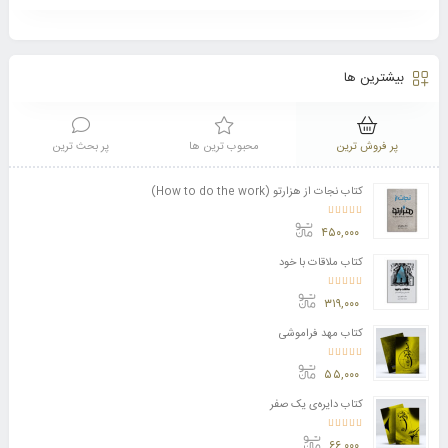
بیشترین ها
پر فروش ترین
محبوب ترین ها
پر بحث ترین
کتاب نجات از هزارتو (How to do the work)
امتیاز
4.11
از 5
۴۵۰,۰۰۰
کتاب ملاقات با خود
امتیاز
3.50
از 5
۳۱۹,۰۰۰
کتاب مهد فراموشی
امتیاز
5.00
از 5
۵۵,۰۰۰
کتاب دایره‌ی یک صفر
امتیاز
5.00
از 5
۶۶,۰۰۰