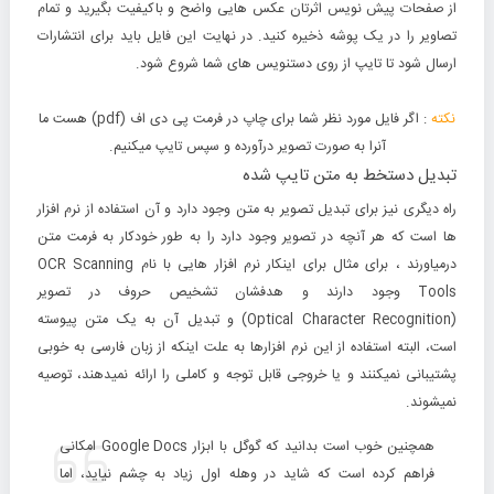
از صفحات پیش نویس اثرتان عکس هایی واضح و باکیفیت بگیرید و تمام
تصاویر را در یک پوشه ذخیره کنید. در نهایت این فایل باید برای انتشارات
ارسال شود تا تایپ از روی دستنویس های شما شروع شود.
نکته
: اگر فایل مورد نظر شما برای چاپ در فرمت پی دی اف (pdf) هست ما
آنرا به صورت تصویر درآورده و سپس تایپ میکنیم.
تبدیل دستخط به متن تایپ شده
راه دیگری نیز برای تبدیل تصویر به متن وجود دارد و آن استفاده از نرم افزار
ها است که هر آنچه در تصویر وجود دارد را به طور خودکار به فرمت متن
درمیاورند ، برای مثال برای اینکار نرم افزار هایی با نام OCR Scanning
Tools وجود دارند و هدفشان تشخیص حروف در تصویر
(
R
haracter
C
ptical
O
ecognition) و تبدیل آن به یک متن پیوسته
است، البته استفاده از این نرم افزارها به علت اینکه از زبان فارسی به خوبی
پشتیبانی نمیکنند و یا خروجی قابل توجه و کاملی را ارائه نمیدهند، توصیه
نمیشوند.
همچنین خوب است بدانید که گوگل با ابزار Google Docs امکانی
فراهم کرده است که شاید در وهله اول زیاد به چشم نیاید، اما