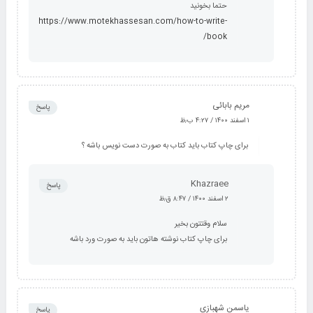
حتما بخونید
https://www.motekhassesan.com/how-to-write-
book/
مریم بابائی
پاسخ
۱ اسفند ۱۴۰۰ / ۴:۲۷ ب٫ظ
برای چاپ کتاب باید کتاب به صورت دست نویس باشه ؟
Khazraee
پاسخ
۲ اسفند ۱۴۰۰ / ۸:۴۷ ق٫ظ
سلام وقتتون بخیر
برای چاپ کتاب نوشته هاتون باید به صورت ورد باشه
یاسمن شهبازی
پاسخ