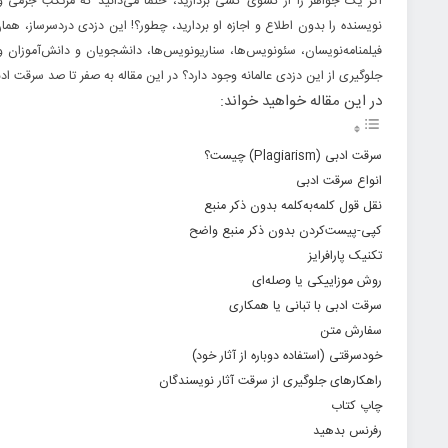
اگر یک جواهر را از کشوی کسی بردارید، حتماً می‌دانید که مرتکب جرمی و
نویسنده را بدون اطلاع و اجازه او بردارید،‌ چطور؟! این دزدی دردسرساز، 
فیلمنامه‌نویسان، سئونویس‌ها، سناریونویس‌ها، دانشجویان و دانش‌آموزا
جلوگیری از این دزدی عالمانه وجود دارد؟ در این مقاله به صفر تا صد سرقت ادبی می‌پردازیم و شما را با ۵ راهکار عم
در این مقاله خواهید خواند:
سرقت ادبی (Plagiarism) چیست؟
انواع سرقت ادبی
نقل قول کلمه‌به‌کلمه بدون ذکر منبع
کپی-پیست‌کردن بدون ذکر منبع واضح
تکنیک پارافرایز
روش موزاییکی یا وصله‌ای
سرقت ادبی با تبانی یا همکاری
سفارش متن
خودسرقتی (استفاده دوباره از آثار خود)
راهکارهای جلوگیری از سرقت آثار نویسندگان
چاپ کتاب
رفرنس بدهید