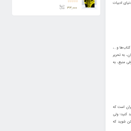
یای ادبیات
امتیاز
5.00
از 5
۳۳,۰۰۰
کتاب‌ها و…،
ن، به تحریر
فی منبع، به
گران است که
ید کنید؛ ولی
مئن شوید که