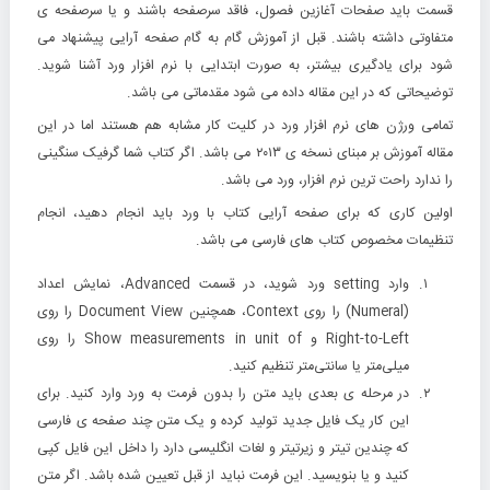
قسمت باید صفحات آغازین فصول، فاقد سرصفحه باشند و یا سرصفحه ی
متفاوتی داشته باشند. قبل از آموزش گام به گام صفحه آرایی پیشنهاد می
شود برای یادگیری بیشتر، به صورت ابتدایی با نرم افزار ورد آشنا شوید.
توضیحاتی که در این مقاله داده می شود مقدماتی می باشد.
تمامی ورژن های نرم افزار ورد در کلیت کار مشابه هم هستند اما در این
مقاله آموزش بر مبنای نسخه ی ۲۰۱۳ می باشد. اگر کتاب شما گرفیک سنگینی
را ندارد راحت ترین نرم افزار، ورد می باشد.
اولین کاری که برای صفحه آرایی کتاب با ورد باید انجام دهید، انجام
تنظیمات مخصوص کتاب های فارسی می باشد.
وارد setting ورد شوید، در قسمت Advanced، نمایش اعداد
(Numeral) را روی Context، همچنین Document View را روی
Right-to-Left و Show measurements in unit of را روی
میلی‌متر یا سانتی‌متر تنظیم کنید.
در مرحله ی بعدی باید متن را بدون فرمت به ورد وارد کنید. برای
این کار یک فایل جدید تولید کرده و یک متن چند صفحه ی فارسی
که چندین تیتر و زیرتیتر و لغات انگلیسی دارد را داخل این فایل کپی
کنید و یا بنویسید. این فرمت نباید از قبل تعیین شده باشد. اگر متن