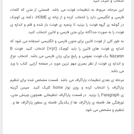
انتخاب و کلیک کنید.
این مرحله، مربوط به تنظیمات فونت می باشد. قسمتی از متن که کلمات
فارسی و انگلیسی دارد را انتخاب کرده و از زبانه ی HOME، دکمه ی کوچک
در گوشه ی گروه فونت را بزنید تا پنجره ی فونت باز شده و قلم و اندازه ی
فونت را به صورت جداگانه برای متن فارسی و لاتین انتخاب کنید.
به طور کلی از فونت لاتین برای متون فارسی و انگلیسی استفاده می شود که
اندازه ی فونت های لاتین را باید کوچک (۱۲pt) انتخاب کنید. فونت B
Nazanin یک فونت عمومی و رایج برای زبان فارسی می باشد. انتخاب نوع
و اندازه ی فونت از نظر بصری مهم ترین مورد در صفحه آرایی کتاب با ورد
می باشد.
مرحله ی بعدی تنظیمات پاراگراف می باشد.
قسمت مشخص شده برای تنظیم
پاراگراف را انتخاب کرده و روی نوار home کلیک کنید. سپس گزینه
ی Paragraph را بزنید. در قسمت پاراگراف تنظیماتی همچون چینش متن،
تورفتگی ها، فاصله ی پاراگراف ها از یکدیگر، فاصله ی سطور پاراگراف ها و…
تنظیم و مشخص می شود.