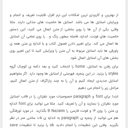
از بهترین و کاربردی ترین امکانات این نرم افزار، قابلیت تعریف و انجام و
ویرایش استایل ها می باشد. استایل ها خاصیت های جذابی دارند. مثلا
وقتی یکی از آن ها را روی بخشی از متن اعمال می کنید، این دستور
خاصیت های فونت، اندازه، فاصله سطور، رنگ و… را روی تمامی آن استایل
ها اعمال می کند. برای تغییر دادن فصول کتاب و یا اندازه ی متن همه ی
پاورقی ها باید استایل مربوط به آن متن را ویرایش کنید تا این تغییر روی
بخش های آن استایل اعمال شود.
برای رفتن به استایل، home را انتخاب کنید و بعد دکمه ی کوچک گروه
styles را بزنید. در این پنجره، فهرستی از استایل ها وجود دارد. اگر بخواهیم
استایل جدیدی ایجاد کنیم و آن را به چند پاراگراف از متن اعمال کنیم،
مراحل زیر را انجام می دهیم.
ابتدا برای font و paragraph خصوصیات مورد نظرتان را در قالب استایل
مورد نظرتان را بسازید و آن را تعریف کنید. مثلا می توانید برای font اندازه
ی متن را روی ۱۴ و فونت فارسی را B Nazanin بگذارید. در مورد تورفتگی
هم می توانید از پنجره ی paragraph به اندازه ی ۰٫۵ سانتی متر در نظر
بگیرید. وقتی این تنظیمات را انجام دادید ok را بزنید تا تنظیمات save