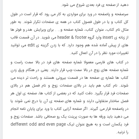
دهید از صفحه ی فرد بعدی شروع می شود.
سرصفحه و پاصفحه در ورد برای مواردی به کار می رود که قرار است در طول
کل کتاب و یا در طول فصول کتاب در همه ی صفحات تکرار شوند. به طور
مثال نام کتاب، عنوان کتاب، شماره صفحه و… . برای ویرایش هدر و فوتر ها
از زبانه ی insert وارد گروه header & footer می شوید. در آن قسمت قالب
های از پیش آماده شده هم وجود دارد. که با زدن گزینه ی edit می توانید
تغییرات مورد نظر را در آن اعمال کنید.
در کتاب های فارسی معمولا شماره صفحه های فرد در بالا سمت راست و
شماره صفحه های زوج در بالا سمت چپ قرار دارند. یعنی در هنگام ورق زدن
کتاب ها شماره ی صفحه ها در قسمت بیرونی هستند و راحت تر دیده می
شوند. نام کتاب هم باید در بالای صفحات زوج و نام فصل هم در بالای
صفحات فرد قرار بگیرد. دقت کنید که در بعضی از کتاب ها، صفحه ی اول هر
فصل ساختار متفاوتی دارند و شماره های صفحه ی آن یا درج نمی شوند یا
در پاصفحه قرار می گیرند. اگر صفحه آرایی کتاب با ورد برای پایان نامه انجام
می دهید باید ورقه ها به صورت پرینت یک رو صحافی باشد. صفحات زوج و
فرد یکسان است و به هیچ عنوان تیک defferent odd and even page
را نزنید.