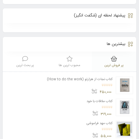
پیشنهاد لحظه ای (شگفت انگیز)
بیشترین ها
پر فروش ترین
محبوب ترین ها
پر بحث ترین
کتاب نجات از هزارتو (How to do the work)
امتیاز
4.11
از 5
۴۵۰,۰۰۰
کتاب ملاقات با خود
امتیاز
3.50
از 5
۳۱۹,۰۰۰
کتاب مهد فراموشی
امتیاز
5.00
از 5
۵۵,۰۰۰