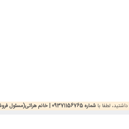
اشتید، لطفا با
شماره 09371156765 | خانم هراتی(مسئول فروشگاه)