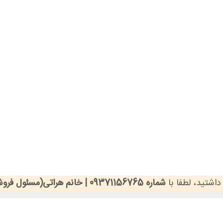
اشتید، لطفا با
شماره 09371156765 | خانم هراتی(مسئول فروشگاه)